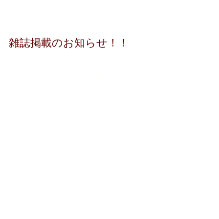
雑誌掲載のお知らせ！！
こんにちは 温かくなってきましたね♪
昨日で、冬の寒さは最後だそうで、こ
れからは本格的に春に向かっていくそ
うですよ！ 早く桜を見たいですね。 さ
て、またまた雑誌掲載のお知らせで
す。 ファッション＆ライフスタイル誌