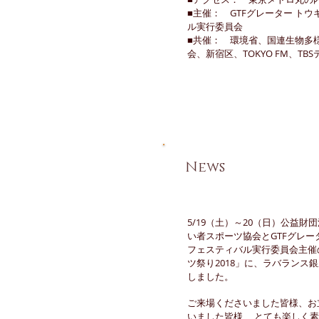
■主催： GTFグレーター トウ
ル実行委員会
■共催： 環境省、国連生物多様
会、新宿区、TOKYO FM、TB
​News
5/19（土）～20（日）公益財
い者スポーツ協会とGTFグレー
フェスティバル実行委員会主催
ツ祭り2018」に、ラバランス
しました。
ご来場くださいました皆様、お
いました皆様、 とても楽しく