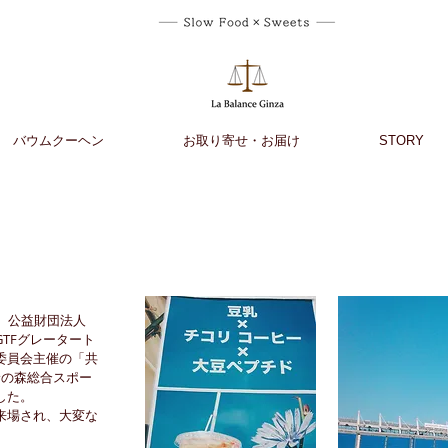
バウムクーヘン
お取り寄せ・お届け
STORY
日）公益財団法人
TFグレータート
委員会主催の「共
蔵野の森総合スポー
した。
来場され、大変な