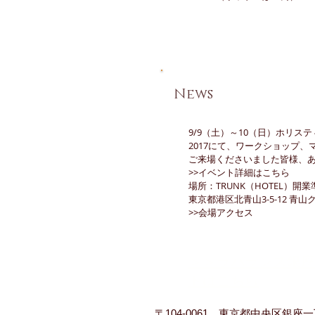
​News
9/9（土）～10（日）ホリス
2017にて、ワークショップ
ご来場くださいました皆様、
​>>イベント詳細はこちら
場所：TRUNK（HOTEL）開
東京都港区北青山3-5-12 青山
>>
会場アクセス
＞＞​ラバランス銀
トはこちら
〒104-0061
東京都中央区銀座一丁