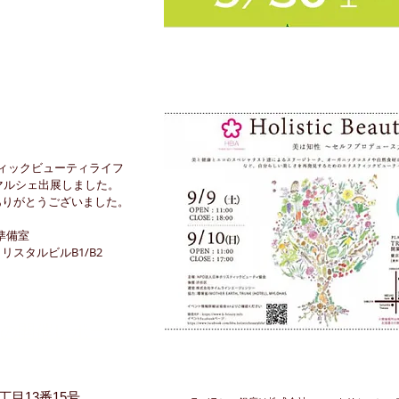
ティックビューティライフ
、マルシェ出展しました。
ありがとうございました。
業準備室
クリスタルビルB1/B2
座の開催レポー
目13番15号