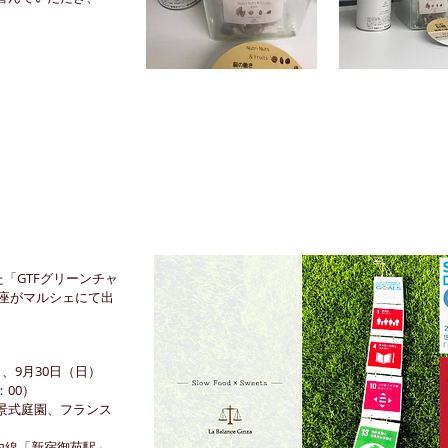
れた「GTFグリーンチャ
座がマルシェにて出
土）、9月30日（日）
：00）
風景式庭園、フランス
内線「新宿御苑駅」