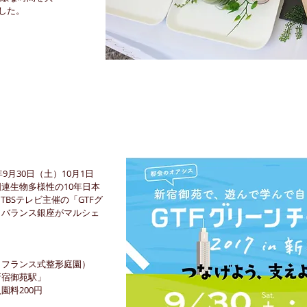
した。
7年9月30日（土）10月1日
連生物多様性の10年日本
、TBSテレビ主催の「GTFグ
ラバランス銀座がマルシェ
ランス式整形庭園）
新宿御苑駅」
園料200円