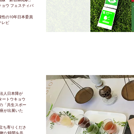
キョウ フェスティバ
性の10年日本委員
Sテレビ
団法人日本障が
タートウキョウ
の「共生スポー
銀座が出展いた
立ち寄りくださ
素敵な時間を共