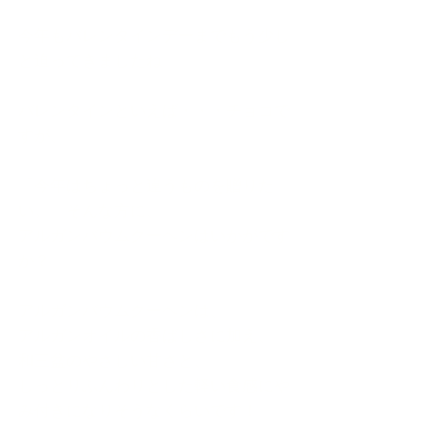
今年もバレンタインデーまでもう少し
と迫ってきましたね
バレンタインといえば・・・チョコで
すが、
「今年はちょっと違うものを贈りた
い。」そんな方に、
アルガンバウムクーヘンはいかがです
か？
アルガンバウムクーヘンは、
アルガンオイルの香ばしさに加え、
和三盆のやさしい甘さと、
しっとりふんわりとした軽い食感にや
み付きになりそうなくらいです！