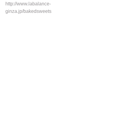
http://www.labalance-
ginza.jp/bakedsweets