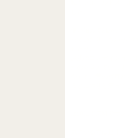
私もフルールドメール
した。
使い始めて肌が少しづ
っていたり、さわり心
せたり。 
お肌のコンディション
たのを覚えています。 
今でも、昔の写真と見
るとにやりと笑ってしま
店頭にて無料でサンプ
気になる方は是非お声掛