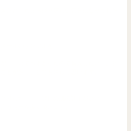
てきたと、ちょっぴり嬉しい気分になりました
メールのサンプルを 
様が、「とてもよかったので購入したい！」と
ることが多く、とても嬉しく思います。
っとりした。」「翌日の肌の調子がいい。」
と言うお声を多く頂きます。