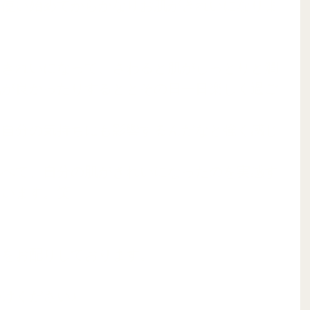
を使い始めてからかなりお肌がきれいになりま
つきれいになって、さわると肌がしっとりと潤
地が良かったりするととその日一日楽しく過ご
は自分の気持ちにも影響するんだなと強く感じ
比べて、自分の肌がきれいになったのを実感す
います。笑 
ルをお配りしております。
けください♪ 