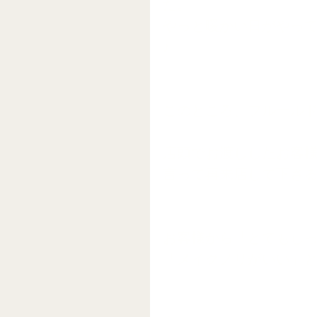
た。 
やっと暖かい日がやっ
♪ 
このところ、フルールド
店頭でお渡ししたお客
言って再来店して下さ
お客様から「とてもし
「メイクノリがいい」