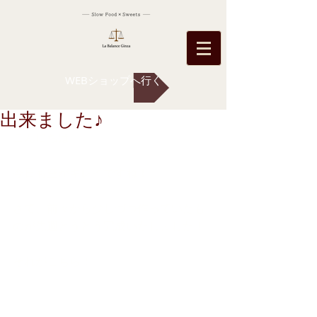
WEBショップへ行く
出来ました♪
こんにちは 
今日も空がキレイですね！ 
さて、前々から少しづつ作っていたも
のが先週とうとう完成いたしました！ 
それがこちら！ 