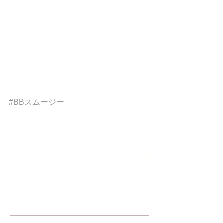
くださいね♪ 
それでは皆様、良い週末をお過ごしく
ださい。 
ラバランス銀座 
根津 
#BBスムージー
コメント