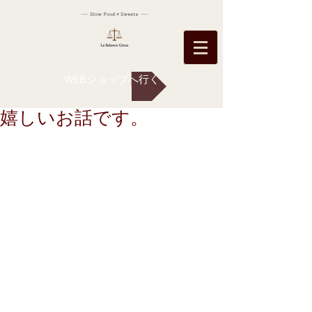
WEBショップへ行く
嬉しいお話です。
こんにちは 
本日も快晴ですね！！ 
昨日もお伝えいたしましたが、申し訳
ございませんが、本日ラバランス銀座
は社員研修のためお休みを頂いており
ます。 