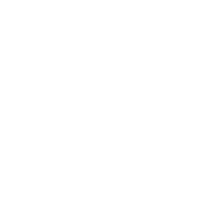
るんです！！ 
早くもBBスムージーのファンが出来
て、とても嬉しく思います。 
そのお客様がいつも飲んで下さるのは
グリーンミックススムージー。 
当店で一番人気のスムージーです。 
とても美味しそうに、素敵な笑顔でお
召し上がり下さるので、こちらまで嬉
しくなってしまいます♪ 
いつもご来店下さり本当にありがとう
ございます♪ 
思わず笑顔になってしまうグリーンミ
ックススムージー。 
銀座にお立ち寄りの際は、ぜひお試し