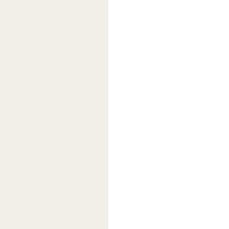
小松菜の他にも、バナ
にマッチしています。
さらに、美のエッセン
オイルが、食材同士を
青臭さが苦手な方でも
と思います。
BBスムージーが1月に
のお客様も増えてきて
続けることで、美しく、
是非、ラバランス銀座