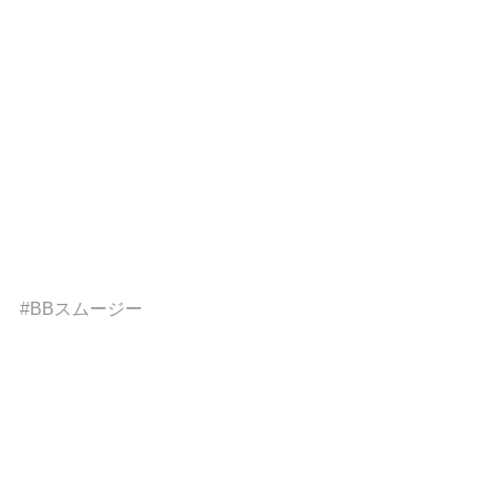
皆さまも是非、お召し上がりに来て下
さいね！ 
ラバランス銀座 
#BBスムージー